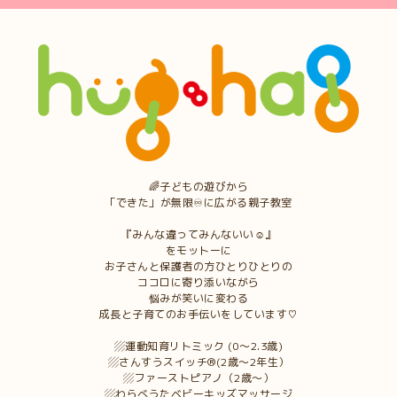
🌈子どもの遊びから
「できた」が無限♾に広がる親子教室
『みんな違ってみんないい☺︎』
をモットーに
お子さんと保護者の方ひとりひとりの
ココロに寄り添いながら
悩みが笑いに変わる
成長と子育てのお手伝いをしています♡
▨運動知育リトミック (0〜2.3歳)
▨さんすうスイッチ®︎(2歳〜2年生）
▨ファーストピアノ（2歳〜）
▨わらべうたベビーキッズマッサージ