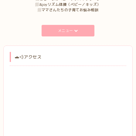
▨&joyリズム体操（ベビー／キッズ）
▨ママさんたちの子育てお悩み相談
メニュー
🚗💨アクセス