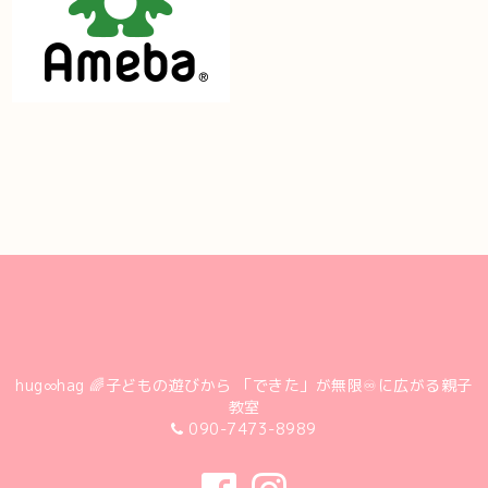
hug∞hag 🌈子どもの遊びから 「できた」が無限♾に広がる親子
教室
090-7473-8989