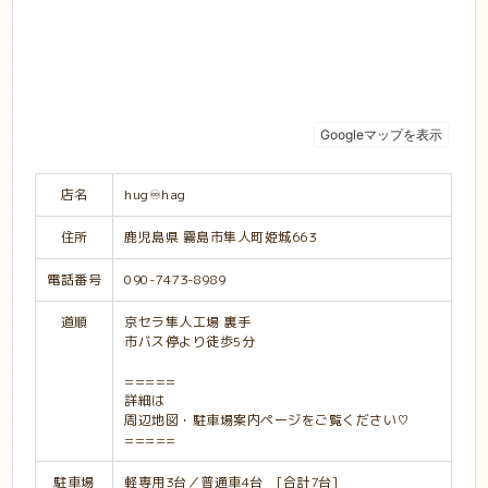
店名
hug♾hag
住所
鹿児島県 霧島市隼人町姫城663
電話番号
090-7473-8989
道順
京セラ隼人工場 裏手
市バス停より徒歩5分
=====
詳細は
周辺地図・駐車場案内ページをご覧ください♡
=====
駐車場
軽専用3台／普通車4台 [合計7台]