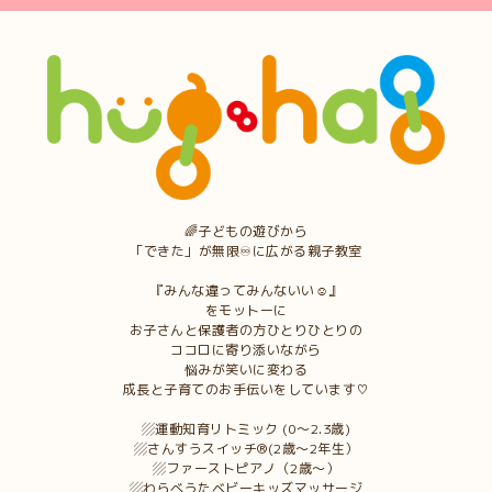
🌈子どもの遊びから
「できた」が無限♾に広がる親子教室
『みんな違ってみんないい☺︎』
をモットーに
お子さんと保護者の方ひとりひとりの
ココロに寄り添いながら
悩みが笑いに変わる
成長と子育てのお手伝いをしています♡
▨運動知育リトミック (0〜2.3歳)
▨さんすうスイッチ®︎(2歳〜2年生）
▨ファーストピアノ（2歳〜）
▨わらべうたベビーキッズマッサージ