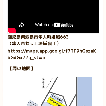
鹿児島県霧島市隼人町姫城663
（隼人京セラ工場🏭裏手）
https://maps.app.goo.gl/f7TF9hGszaK
bGdGx7?g_st=ic
【周辺地図】