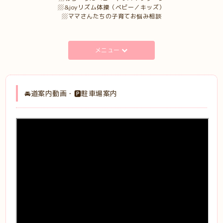
▨&joyリズム体操（ベビー／キッズ）
▨ママさんたちの子育てお悩み相談
メニュー
🚘道案内動画・🅿️駐車場案内