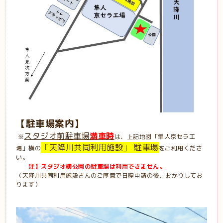
【駐車場案内】
スタジオ前駐車場
満車時
※
は、上記地図「隼人京セラ工
「天降川共同利用施設」 駐車場
場」横の
をご利用くださ
い。
注】スタジオ横公園の駐車場は利用できません。
（天降川共同利用施設さんのご厚意で日程申請の後、おかりしてお
ります）