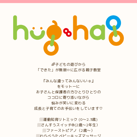
🌈子どもの遊びから
「できた」が無限♾に広がる親子教室
『みんな違ってみんないい☺︎』
をモットーに
お子さんと保護者の方ひとりひとりの
ココロに寄り添いながら
悩みが笑いに変わる
成長と子育てのお手伝いをしています♡
▨運動知育リトミック (0〜2.3歳)
▨さんすうスイッチ®︎(2歳〜2年生）
▨ファーストピアノ（2歳〜）
▨わらべうたベビーキッズマッサージ