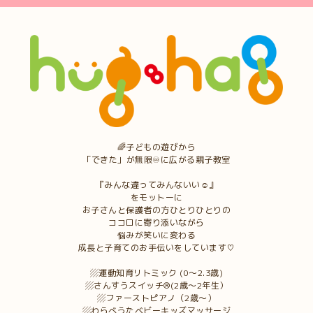
🌈子どもの遊びから
「できた」が無限♾に広がる親子教室
『みんな違ってみんないい☺︎』
をモットーに
お子さんと保護者の方ひとりひとりの
ココロに寄り添いながら
悩みが笑いに変わる
成長と子育てのお手伝いをしています♡
▨運動知育リトミック (0〜2.3歳)
▨さんすうスイッチ®︎(2歳〜2年生）
▨ファーストピアノ（2歳〜）
▨わらべうたベビーキッズマッサージ