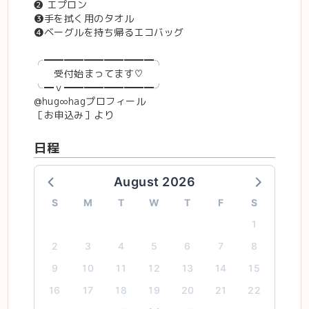
❷ エプロン
❸手を拭く用のタオル
❹ベーグルを持ち帰るエコバッグ
╭━━━━━━━━━━━╮
受付始まってます♡
╰━ｖ━━━━━━━━━╯
@hug∞hagプロフィール
［お申込み］より
日程
August 2026
S
M
T
W
T
F
S
1
2
3
4
5
6
7
8
9
10
11
12
13
14
15
16
17
18
19
20
21
22