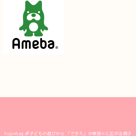
hug∞hag 🌈子どもの遊びから 「できた」が無限♾に広がる親子