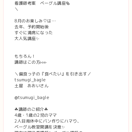
看護師考案 ベーグル講座🥯
＼
8月のお楽しみ♡は…
去年、予約開始後
すぐに満席になった
大人気講座✨
もちろん！
講師はこの方▹▹▹
＼偏食っ子の『食べたい』を引き出す／
tsumugi_bagle
土屋 あおいさん
@tsumugi_bagle
☘︎講師のご紹介☘︎
4歳・1歳の2児のママ
2人目育休中にパン作りにハマり、
ベーグル教室開講を決意✨