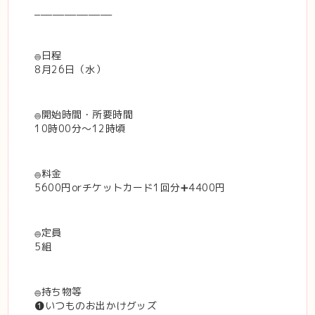
_____________
𓐍日程
8月26日（水）
𓐍開始時間・所要時間
10時00分〜12時頃
𓐍料金
5600円orチケットカード1回分➕4400円
𓐍定員
5組
𓐍持ち物等
❶いつものお出かけグッズ