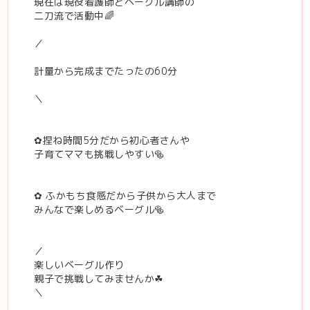
現在は現役看護師とベーグル講師の
二刀流で活動中🌈
／
計量から完成までたったの60分
＼
✿捏ね時間5分だから初心者さんや
子育てママも挑戦しやすい🥯
✿ ふかもち食感だから子供から大人まで
みんなで楽しめるベーグル🥯
／
楽しいベーグル作り
親子で挑戦してみませんか☘︎
＼