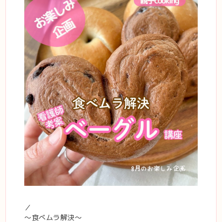
／
〜食べムラ解決〜