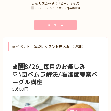
▨&joyリズム体操（ベビー／キッズ）
▨ママさんたちの子育てお悩み相談
メニュー
✏️イベント・体験レッスンお申込み （詳細）
🍎🈵8/26_毎月のお楽しみ
♡\食べムラ解決/看護師考案ベ
ーグル講座
5,600円