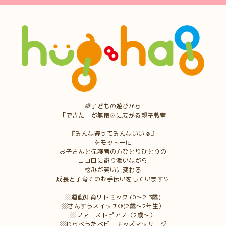
🌈子どもの遊びから
「できた」が無限♾に広がる親子教室
『みんな違ってみんないい☺︎』
をモットーに
お子さんと保護者の方ひとりひとりの
ココロに寄り添いながら
悩みが笑いに変わる
成長と子育てのお手伝いをしています♡
▨運動知育リトミック (0〜2.3歳)
▨さんすうスイッチ®︎(2歳〜2年生）
▨ファーストピアノ（2歳〜）
▨わらべうたベビーキッズマッサージ