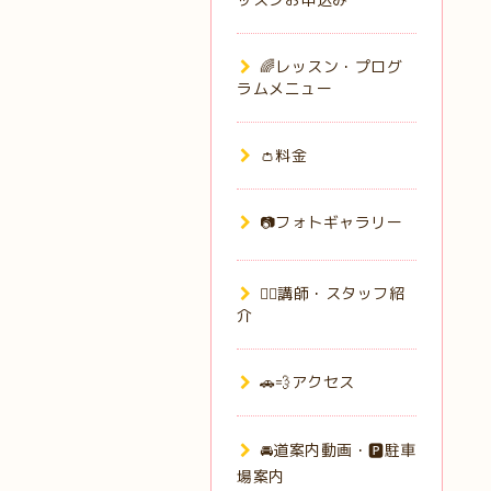
🌈レッスン・プログ
ラムメニュー
👛料金
📷フォトギャラリー
🙋‍♀️講師・スタッフ紹
介
🚗💨アクセス
🚘道案内動画・🅿️駐車
場案内