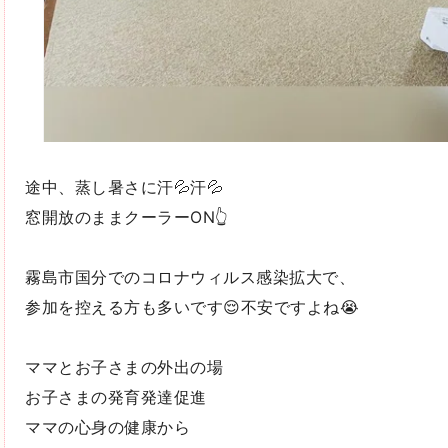
途中、蒸し暑さに汗💦汗💦
窓開放のままクーラーON👆
霧島市国分でのコロナウィルス感染拡大で、
参加を控える方も多いです😌不安ですよね😭
ママとお子さまの外出の場
お子さまの発育発達促進
ママの心身の健康から