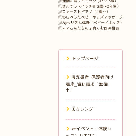
▨運動知育リトミック (0〜2.3歳)
▨さんすうスイッチ®︎(2歳〜2年生）
▨ファーストピアノ（2歳〜）
▨わらべうたベビーキッズマッサージ
▨&joyリズム体操（ベビー／キッズ）
▨ママさんたちの子育てお悩み相談
トップページ
🗒️支援者_保護者向け
講座_資料請求［準備
中］
🗓️カレンダー
✏️イベント・体験レ
ッスンお申込み