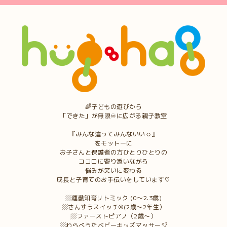
🌈子どもの遊びから
「できた」が無限♾に広がる親子教室
『みんな違ってみんないい☺︎』
をモットーに
お子さんと保護者の方ひとりひとりの
ココロに寄り添いながら
悩みが笑いに変わる
成長と子育てのお手伝いをしています♡
▨運動知育リトミック (0〜2.3歳)
▨さんすうスイッチ®︎(2歳〜2年生）
▨ファーストピアノ（2歳〜）
▨わらべうたベビーキッズマッサージ