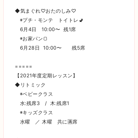
◆気まぐれ♡おたのしみ♡
◉プチ・モンテ トイトレ🚽
6月4日 10:00〜 残1席
◉お家パン🍞
6月28日 10:00〜 残5席
=====
【2021年度定期レッスン】
◆リトミック
◉ベビークラス
水:残席3 / 木:残席1
◉キッズクラス
水曜 ／ 木曜 共に🈵席