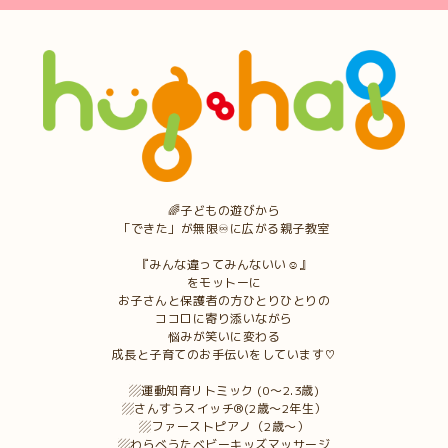
🌈子どもの遊びから
「できた」が無限♾に広がる親子教室
『みんな違ってみんないい☺︎』
をモットーに
お子さんと保護者の方ひとりひとりの
ココロに寄り添いながら
悩みが笑いに変わる
成長と子育てのお手伝いをしています♡
▨運動知育リトミック (0〜2.3歳)
▨さんすうスイッチ®︎(2歳〜2年生）
▨ファーストピアノ（2歳〜）
▨わらべうたベビーキッズマッサージ