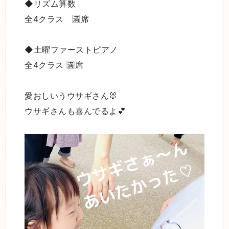
◆リズム算数
全4クラス 🈵席
◆土曜ファーストピアノ
全4クラス 🈵席
愛おしいうウサギさん🐰
ウサギさんも喜んでるよ💕