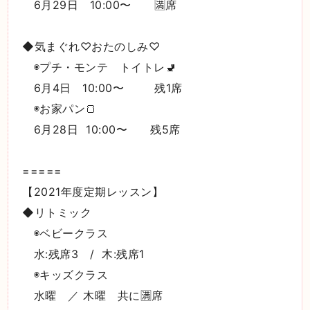
6月29日 10:00〜 🈵席
◆気まぐれ♡おたのしみ♡
◉プチ・モンテ トイトレ🚽
6月4日 10:00〜 残1席
◉お家パン🍞
6月28日 10:00〜 残5席
=====
【2021年度定期レッスン】
◆リトミック
◉ベビークラス
水:残席3 / 木:残席1
◉キッズクラス
水曜 ／ 木曜 共に🈵席