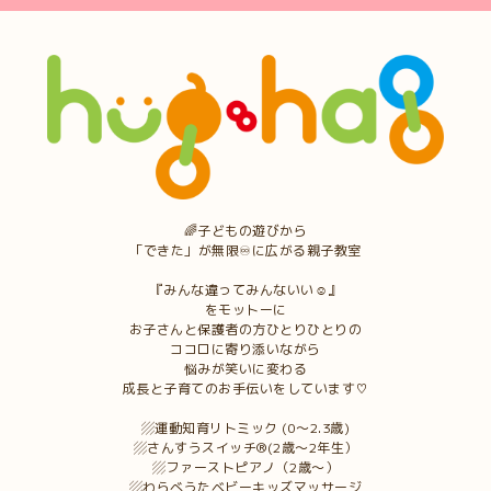
🌈子どもの遊びから
「できた」が無限♾に広がる親子教室
『みんな違ってみんないい☺︎』
をモットーに
お子さんと保護者の方ひとりひとりの
ココロに寄り添いながら
悩みが笑いに変わる
成長と子育てのお手伝いをしています♡
▨運動知育リトミック (0〜2.3歳)
▨さんすうスイッチ®︎(2歳〜2年生）
▨ファーストピアノ（2歳〜）
▨わらべうたベビーキッズマッサージ