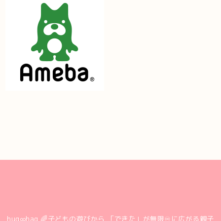
hug∞hag 🌈子どもの遊びから 「できた」が無限♾に広がる親子