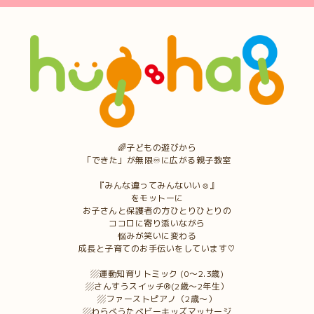
🌈子どもの遊びから
「できた」が無限♾に広がる親子教室
『みんな違ってみんないい☺︎』
をモットーに
お子さんと保護者の方ひとりひとりの
ココロに寄り添いながら
悩みが笑いに変わる
成長と子育てのお手伝いをしています♡
▨運動知育リトミック (0〜2.3歳)
▨さんすうスイッチ®︎(2歳〜2年生）
▨ファーストピアノ（2歳〜）
▨わらべうたベビーキッズマッサージ