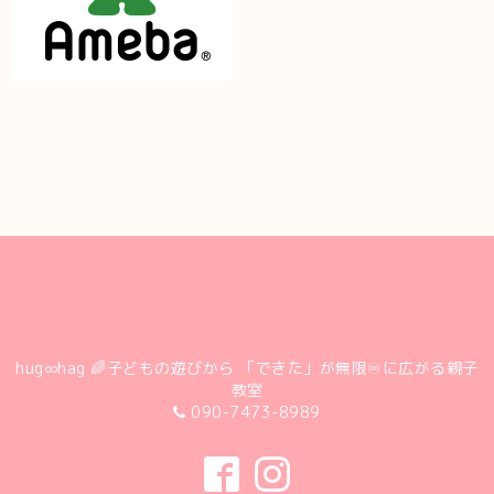
hug∞hag 🌈子どもの遊びから 「できた」が無限♾に広がる親子
教室
090-7473-8989