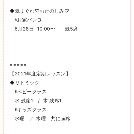
◆気まぐれ♡おたのしみ♡
◉お家パン🍞
6月28日 10:00〜 残5席
=====
【2021年度定期レッスン】
◆リトミック
◉ベビークラス
水:残席1 / 木:残席1
◉キッズクラス
水曜 ／ 木曜 共に🈵席