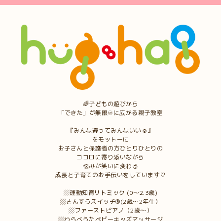
🌈子どもの遊びから
「できた」が無限♾に広がる親子教室
『みんな違ってみんないい☺︎』
をモットーに
お子さんと保護者の方ひとりひとりの
ココロに寄り添いながら
悩みが笑いに変わる
成長と子育てのお手伝いをしています♡
▨運動知育リトミック (0〜2.3歳)
▨さんすうスイッチ®︎(2歳〜2年生）
▨ファーストピアノ（2歳〜）
▨わらべうたベビーキッズマッサージ