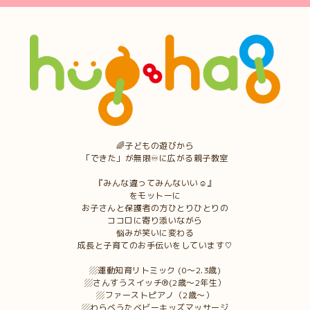
🌈子どもの遊びから
「できた」が無限♾に広がる親子教室
『みんな違ってみんないい☺︎』
をモットーに
お子さんと保護者の方ひとりひとりの
ココロに寄り添いながら
悩みが笑いに変わる
成長と子育てのお手伝いをしています♡
▨運動知育リトミック (0〜2.3歳)
▨さんすうスイッチ®︎(2歳〜2年生）
▨ファーストピアノ（2歳〜）
▨わらべうたベビーキッズマッサージ