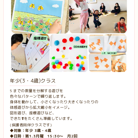
年少(3・4歳)クラス
5 までの数量を分解する遊びを
色々なパターンで繰り返します。
身体を動かして、小さくなったり大きくなったりの
体感遊びから拡大縮小をイメージ。
図形遊び、座標遊びなど、
できた❣️をたくさん準備しています。
(保護者同伴クラスです)
◆対象：年少
3歳・4歳
◆日時：第1.3月曜
15:30〜 月2回