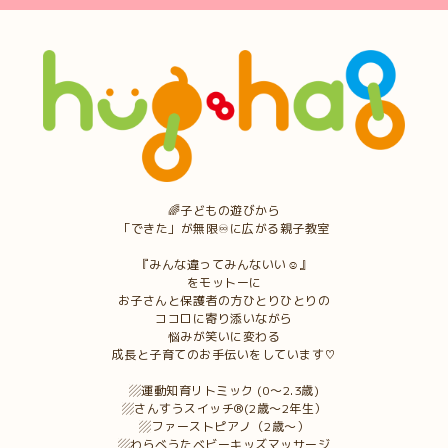
🌈子どもの遊びから
「できた」が無限♾に広がる親子教室
『みんな違ってみんないい☺︎』
をモットーに
お子さんと保護者の方ひとりひとりの
ココロに寄り添いながら
悩みが笑いに変わる
成長と子育てのお手伝いをしています♡
▨運動知育リトミック (0〜2.3歳)
▨さんすうスイッチ®︎(2歳〜2年生）
▨ファーストピアノ（2歳〜）
▨わらべうたベビーキッズマッサージ